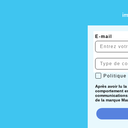
i
E-mail
Politique de 
Politique
Après avoir lu la
comportement en 
communications i
de la marque Mar