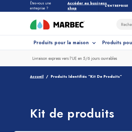
Êtes-vous une
Accéder au business
L’ENTREPRISE
entreprise ?
shop
Produits pour la maison
Produits pou
Livraison express vers l'UE en 5/6 jours ouvrables
Tous les produits pour la maison
Quel étage devez-vous nettoyer ?
Accueil
Produits Identifiés “Kit De Produits”
Marbres et Pierres
Nettoyage Cuisine
Grès
Net
Kit de produits