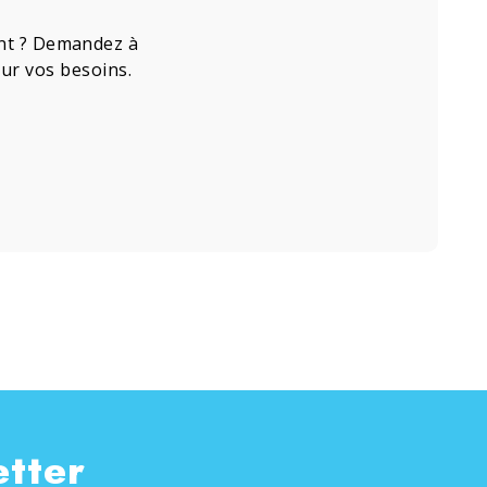
ment ? Demandez à
our vos besoins.
etter