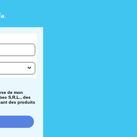
e.
lyse de mon
bec S.R.L., des
nant des produits