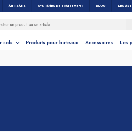
ARTISANS
SYSTÈMES DE TRAITEMENT
BLOG
LES AS
r sols
Produits pour bateaux
Accessoires
Les 
 cérame et céramique
toyage Salle de Bain
Nettoyage Vitres 
Linoléum, PVC e
Caoutchouc
Menuiseries