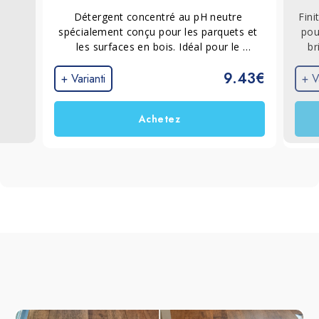
Détergent concentré au pH neutre 
Fini
spécialement conçu pour les parquets et 
pou
les surfaces en bois. Idéal pour le 
br
nettoyage courant et le nettoyage intensif 
bri
9.43€
non agressif, il respecte le bois et ses 
crée
+ Varianti
+ V
finitions tout en contribuant à préserver 
am
durablement son éclat d'origine.
pa
Achetez