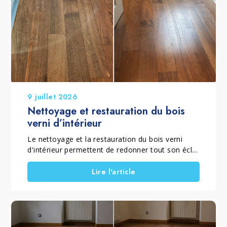
9 juillet 2026
Nettoyage et restauration du bois
verni d’intérieur
Le nettoyage et la restauration du bois verni
d'intérieur permettent de redonner tout son éclat
à un parquet verni mat ou brillant qui a perdu sa
brillance, son homogénéité et sa couleur à cause
Lire l'article
de l'usure quotidienne. Lorsque le vernis est
encore présent et que le sol ne nécessite pas un
ponçage complet, il est possible de rénover un
parquet sans poncer grâce à un traitement
spécifique qui élimine le grisaillement superficiel,