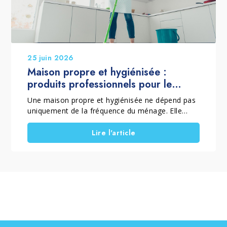
25 juin 2026
Maison propre et hygiénisée :
produits professionnels pour le
nettoyage de la maison
Une maison propre et hygiénisée ne dépend pas
uniquement de la fréquence du ménage. Elle
dépend aussi de la méthode employée et des
produits utilisés. C'est pourquoi, lorsqu'il est
Lire l'article
question de produits professionnels pour le
nettoyage de la maison, il est essentiel de
distinguer le nettoyage courant, le nettoyage en
profondeur et les interventions spécifiques.
Choisir les bonnes solutions permet d'éliminer la
saleté, la poussière, les résidus et les voiles
superficiels. Cela contribue également à
améliorer l'hygiène quotidienne et à préserver