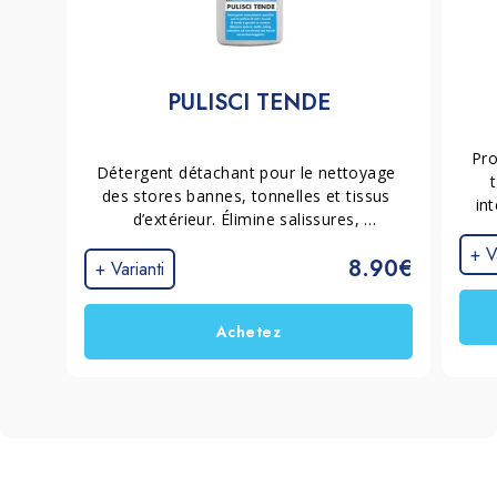
PULISCI TENDE
Pro
Détergent détachant pour le nettoyage 
des stores bannes, tonnelles et tissus 
in
d’extérieur. Élimine salissures, 
cont
moisissures, smog, dépôts salins et 
barr
+ V
8.90€
fientes, tout en aidant à restaurer la 
+ Varianti
alt
couleur et l’éclat des tissus. Inodore, éco-
compatible et sans solvants.
Achetez