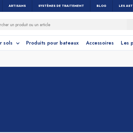
ARTISANS
SYSTÈMES DE TRAITEMENT
BLOG
LES AS
r sols
Produits pour bateaux
Accessoires
Les 
 cérame et céramique
toyage Salle de Bain
Nettoyage Vitres 
Linoléum, PVC e
Caoutchouc
Menuiseries