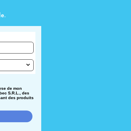
e.
lyse de mon
bec S.R.L., des
nant des produits