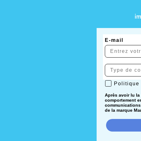
i
E-mail
Politique de 
Politique
Après avoir lu la
comportement en 
communications i
de la marque Mar