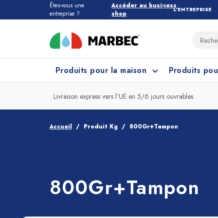
Êtes-vous une
Accéder au business
L’ENTREPRISE
entreprise ?
shop
Produits pour la maison
Produits pou
Livraison express vers l'UE en 5/6 jours ouvrables
Tous les produits pour la maison
Quel étage devez-vous nettoyer ?
Accueil
Produit Kg
800Gr+Tampon
Marbres et Pierres
Nettoyage Cuisine
Grès
Net
800Gr+Tampon