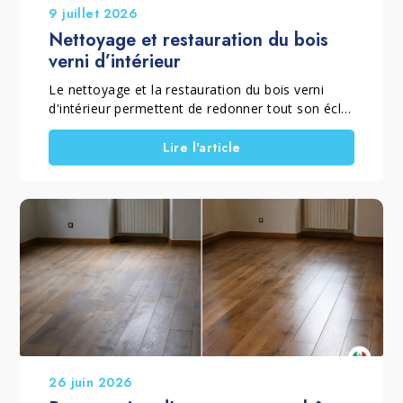
9 juillet 2026
Nettoyage et restauration du bois
verni d’intérieur
Le nettoyage et la restauration du bois verni
d'intérieur permettent de redonner tout son éclat
à un parquet verni mat ou brillant qui a perdu sa
brillance, son homogénéité et sa couleur à cause
Lire l'article
de l'usure quotidienne. Lorsque le vernis est
encore présent et que le sol ne nécessite pas un
ponçage complet, il est possible de rénover un
parquet sans poncer grâce à un traitement
spécifique qui élimine le grisaillement superficiel,
ravive le bois et restaure la protection de la
finition. Ce traitement convient aussi bien aux
parquets vernis brillants qu'aux parquets vernis
mats, en choisissant le procédé adapté à la
finition d'origine. C'est pourquoi Marbec a
développé le KIT RESTAURA LEGNO VERNICIATO
LUCIDO et le KIT RESTAURA LEGNO
26 juin 2026
VERNICIATO OPACO, deux solutions complètes