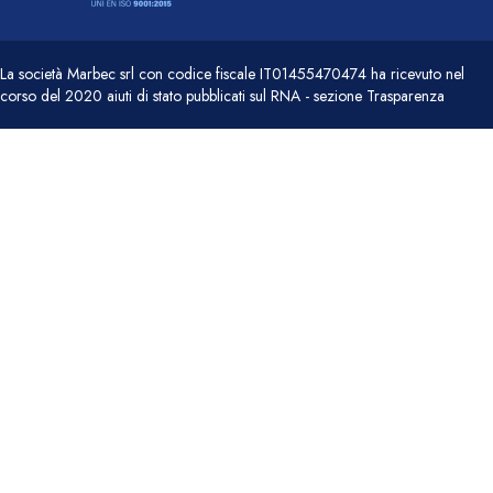
La società Marbec srl con codice fiscale IT01455470474 ha ricevuto nel
corso del 2020 aiuti di stato pubblicati sul RNA - sezione Trasparenza