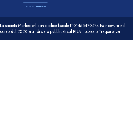
La società Marbec srl con codice fiscale IT01455470474 ha ricevuto nel
corso del 2020 aiuti di stato pubblicati sul RNA - sezione Trasparenza