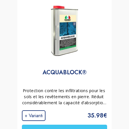
ACQUABLOCK®
Protection contre les infiltrations pour les 
sols et les revêtements en pierre. Réduit 
considérablement la capacité d’absorption 
d’eau, élimine les infiltrations et 
35.98€
rassemble les matériaux. Il ne modifie pas 
+ Varianti
l’apparence des surfaces.