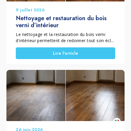
9 juillet 2026
Nettoyage et restauration du bois
verni d’intérieur
Le nettoyage et la restauration du bois verni
d'intérieur permettent de redonner tout son éclat
à un parquet verni mat ou brillant qui a perdu sa
brillance, son homogénéité et sa couleur à cause
Lire l'article
de l'usure quotidienne. Lorsque le vernis est
encore présent et que le sol ne nécessite pas un
ponçage complet, il est possible de rénover un
parquet sans poncer grâce à un traitement
spécifique qui élimine le grisaillement superficiel,
ravive le bois et restaure la protection de la
finition. Ce traitement convient aussi bien aux
parquets vernis brillants qu'aux parquets vernis
mats, en choisissant le procédé adapté à la
finition d'origine. C'est pourquoi Marbec a
développé le KIT RESTAURA LEGNO VERNICIATO
LUCIDO et le KIT RESTAURA LEGNO
26 juin 2026