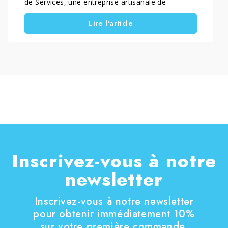
de Services, une entreprise artisanale de
confiance qui intervient dans toute l’Italie
Lire l'article
centrale, avec une forte présence en Toscane,
Italie, en proposant des services professionnels
de traitement des sols et de restauration des
surfaces. Fondée dans les années 80 […]
Inscrivez-vous à notre
newsletter
Inscrivez-vous à notre newsletter
pour obtenir immédiatement 10%
sur votre première commande.