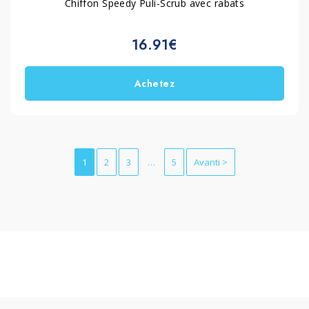
Chiffon Speedy Puli-Scrub avec rabats
16.91€
Achetez
1
2
3
…
5
Avanti >