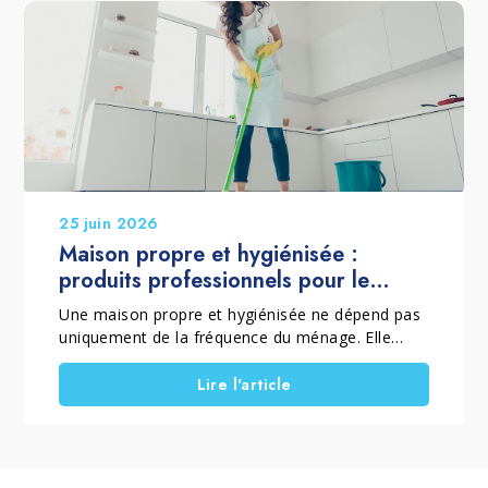
remplacer. Grâce à une restauration
professionnelle, la surface peut retrouver son
équilibre naturel. Ainsi, le parquet conserve son
esthétique et prolonge sa durée de vie.
25 juin 2026
Maison propre et hygiénisée :
produits professionnels pour le
nettoyage de la maison
Une maison propre et hygiénisée ne dépend pas
uniquement de la fréquence du ménage. Elle
dépend aussi de la méthode employée et des
produits utilisés. C'est pourquoi, lorsqu'il est
Lire l'article
question de produits professionnels pour le
nettoyage de la maison, il est essentiel de
distinguer le nettoyage courant, le nettoyage en
profondeur et les interventions spécifiques.